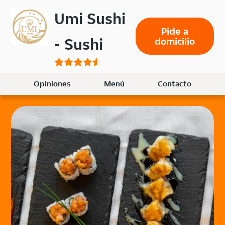
Volver
Umi Sushi
al
Pide a
menú
- Sushi
domicilio
principal
Opiniones
Menú
Contacto